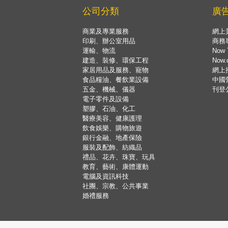
公司分類
廣
商業及專業服務
網上
印刷、辦公室用品
商務
運輸、物流
Now 
建造、裝修、環保工程
Now
家居用品及服務、寵物
網上
食品糧油、餐飲業設備
中國
五金、機械、儀器
刊登
電子零件及設備
塑膠、石油、化工
醫療美容、健康護理
飲食娛樂、購物旅遊
銀行金融、地產保險
服裝及配飾、紡織品
禮品、花卉、珠寶、玩具
教育、藝術、康體運動
電腦及資訊科技
社團、宗教、公共事業
婚禮服務