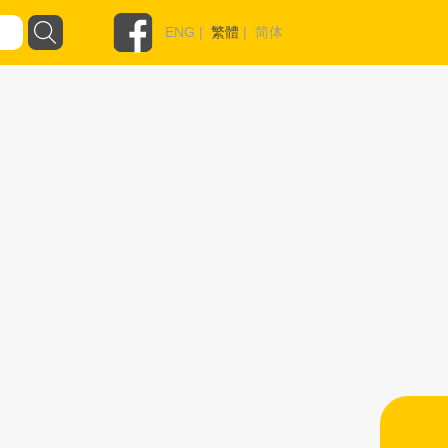
ENG
|
繁體
|
简体