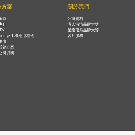
告方案
關於我們
黃頁
公司資料
專刊
港人港情品牌大獎
TV
星級優秀品牌大獎
.com及手機應用程式
客戶服務
推廣
營銷方案
公司資料