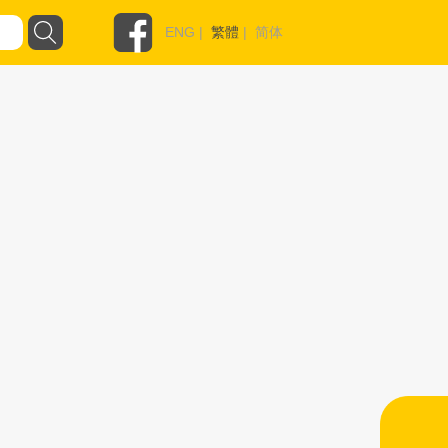
ENG
|
繁體
|
简体