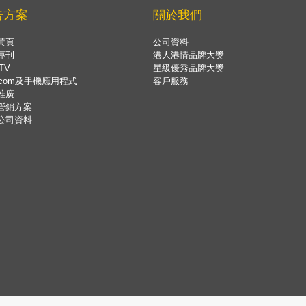
告方案
關於我們
黃頁
公司資料
專刊
港人港情品牌大獎
TV
星級優秀品牌大獎
.com及手機應用程式
客戶服務
推廣
營銷方案
公司資料