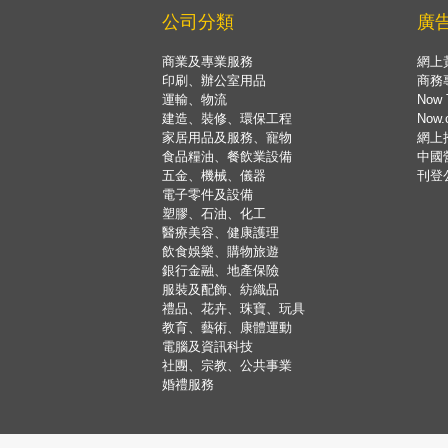
公司分類
廣
商業及專業服務
網上
印刷、辦公室用品
商務
運輸、物流
Now 
建造、裝修、環保工程
Now
家居用品及服務、寵物
網上
食品糧油、餐飲業設備
中國
五金、機械、儀器
刊登
電子零件及設備
塑膠、石油、化工
醫療美容、健康護理
飲食娛樂、購物旅遊
銀行金融、地產保險
服裝及配飾、紡織品
禮品、花卉、珠寶、玩具
教育、藝術、康體運動
電腦及資訊科技
社團、宗教、公共事業
婚禮服務