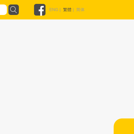
ENG
|
繁體
|
简体