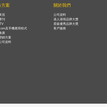
告方案
關於我們
黃頁
公司資料
專刊
港人港情品牌大獎
TV
星級優秀品牌大獎
.com及手機應用程式
客戶服務
推廣
營銷方案
公司資料