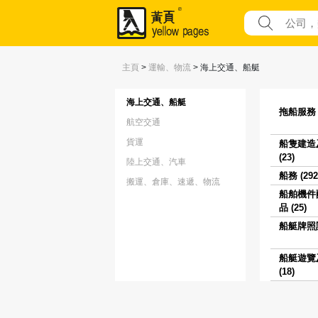
主頁
>
運輸、物流
>
海上交通、船艇
海上交通、船艇
拖船服務 (
航空交通
貨運
船隻建造
(23)
陸上交通、汽車
船務 (292
搬運、倉庫、速遞、物流
船舶機件
品 (25)
船艇牌照課
船艇遊覽
(18)