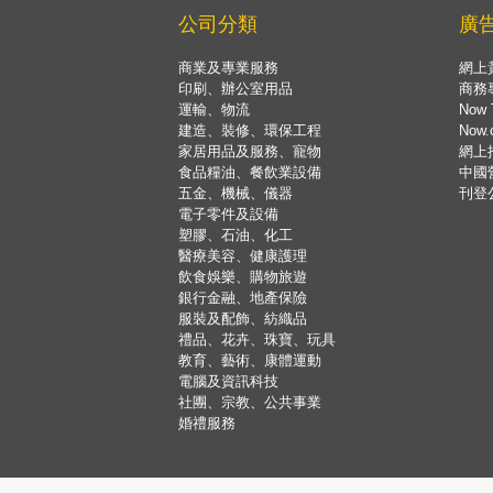
公司分類
廣
商業及專業服務
網上
印刷、辦公室用品
商務
運輸、物流
Now 
建造、裝修、環保工程
Now
家居用品及服務、寵物
網上
食品糧油、餐飲業設備
中國
五金、機械、儀器
刊登
電子零件及設備
塑膠、石油、化工
醫療美容、健康護理
飲食娛樂、購物旅遊
銀行金融、地產保險
服裝及配飾、紡織品
禮品、花卉、珠寶、玩具
教育、藝術、康體運動
電腦及資訊科技
社團、宗教、公共事業
婚禮服務