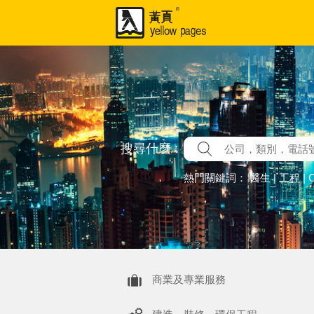
搜尋什麼 :
熱門關鍵詞：
醫生
|
工程
|
商業及專業服務