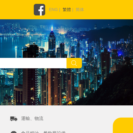
ENG
|
繁體
|
简体
運輸、物流