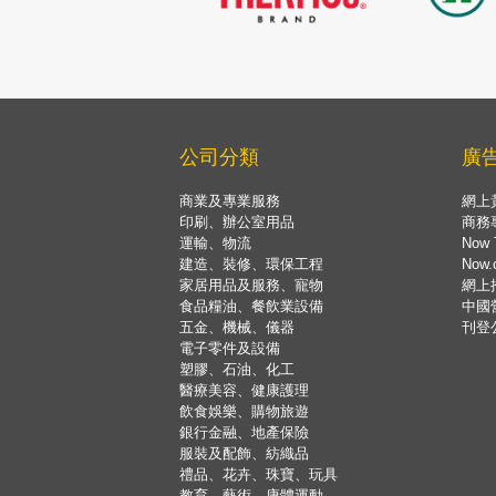
公司分類
廣
商業及專業服務
網上
印刷、辦公室用品
商務
運輸、物流
Now 
建造、裝修、環保工程
Now
家居用品及服務、寵物
網上
食品糧油、餐飲業設備
中國
五金、機械、儀器
刊登
電子零件及設備
塑膠、石油、化工
醫療美容、健康護理
飲食娛樂、購物旅遊
銀行金融、地產保險
服裝及配飾、紡織品
禮品、花卉、珠寶、玩具
教育、藝術、康體運動