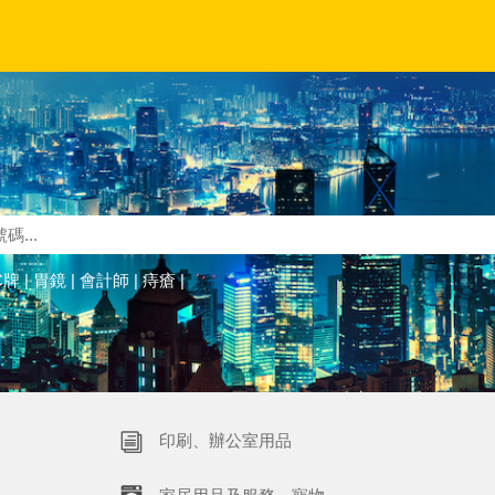
C牌
|
胃鏡
|
會計師
|
痔瘡
|
印刷、辦公室用品