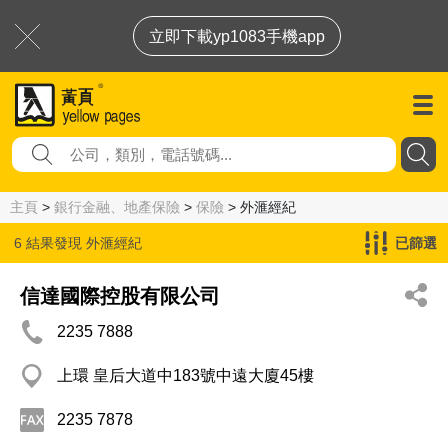
立即下載yp1083手機app
主頁
>
銀行金融、地產保險
>
保險
> 外滙經紀
6 結果發現
外滙經紀
已篩選
信達國際控股有限公司
2235 7888
上環 皇后大道中183號中遠大廈45樓
2235 7878