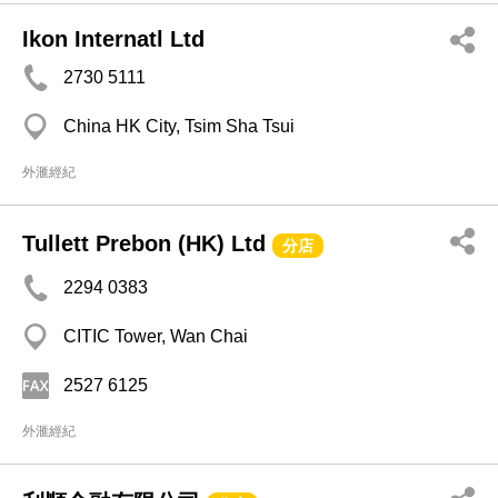
Ikon Internatl Ltd
2730 5111
China HK City, Tsim Sha Tsui
外滙經紀
Tullett Prebon (HK) Ltd
分店
2294 0383
CITIC Tower, Wan Chai
2527 6125
外滙經紀