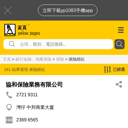
立即下載yp1083手機app
主頁
>
銀行金融、地產保險
>
保險
> 保險經紀
161 結果發現
保險經紀
已篩選
協和保險業務有限公司
2721 9311
灣仔 中邦商業大廈
2369 6565