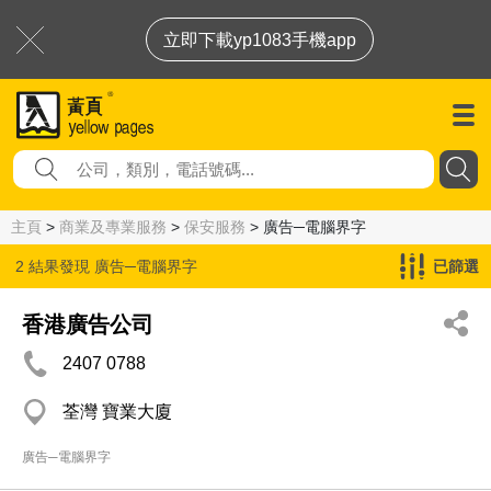
立即下載yp1083手機app
主頁
>
商業及專業服務
>
保安服務
> 廣告─電腦界字
2 結果發現
廣告─電腦界字
已篩選
香港廣告公司
2407 0788
荃灣 寶業大廈
廣告─電腦界字