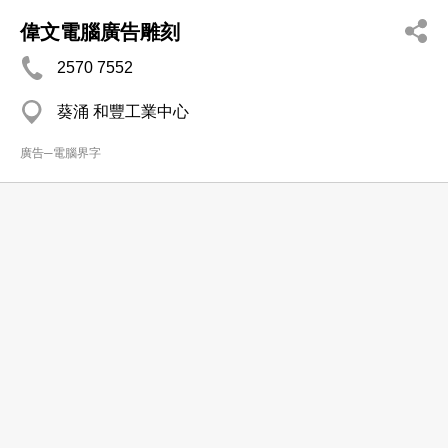
偉文電腦廣告雕刻
2570 7552
葵涌 和豐工業中心
廣告─電腦界字