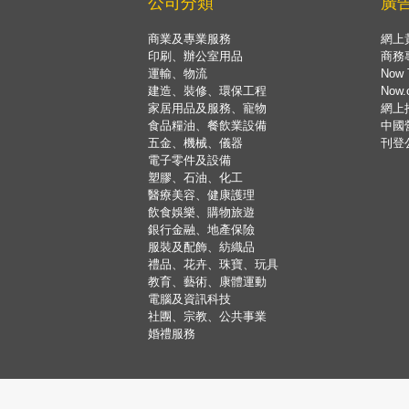
公司分類
廣
商業及專業服務
網上
印刷、辦公室用品
商務
運輸、物流
Now 
建造、裝修、環保工程
Now
家居用品及服務、寵物
網上
食品糧油、餐飲業設備
中國
五金、機械、儀器
刊登
電子零件及設備
塑膠、石油、化工
醫療美容、健康護理
飲食娛樂、購物旅遊
銀行金融、地產保險
服裝及配飾、紡織品
禮品、花卉、珠寶、玩具
教育、藝術、康體運動
電腦及資訊科技
社團、宗教、公共事業
婚禮服務