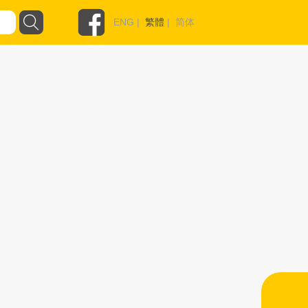
ENG
|
繁體
|
简体