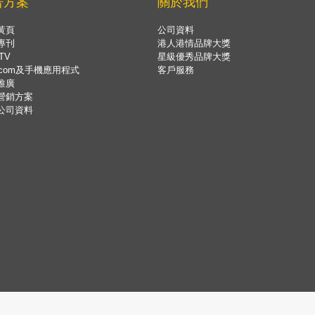
告方案
關於我們
黃頁
公司資料
專刊
港人港情品牌大獎
TV
星級優秀品牌大獎
.com及手機應用程式
客戶服務
推廣
營銷方案
公司資料