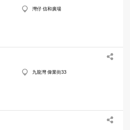
灣仔 信和廣場
九龍灣 偉業街33