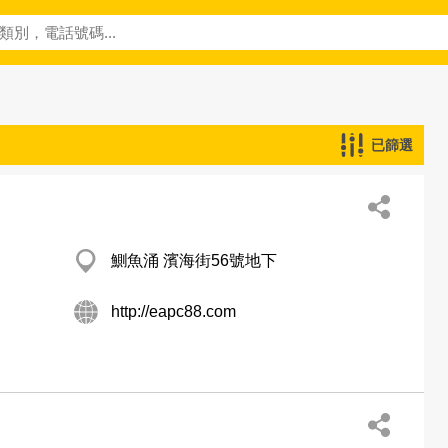
已篩選
鰂魚涌 濱海街56號地下
http://eapc88.com