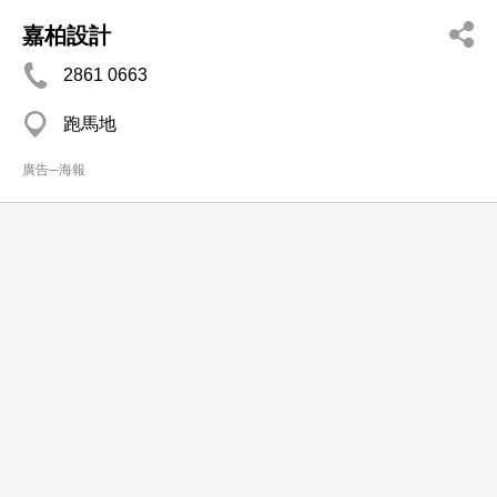
嘉柏設計
2861 0663
跑馬地
廣告─海報