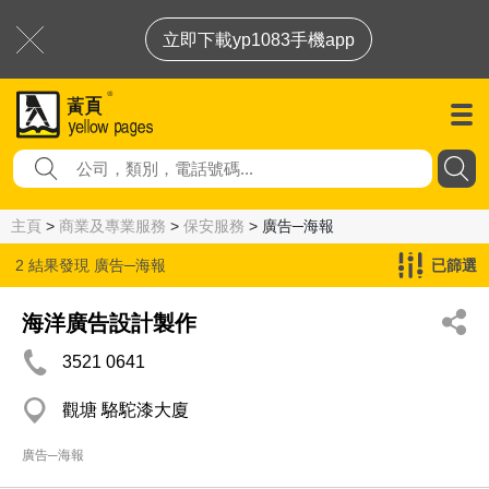
立即下載yp1083手機app
主頁
>
商業及專業服務
>
保安服務
> 廣告─海報
2 結果發現
廣告─海報
已篩選
海洋廣告設計製作
3521 0641
觀塘 駱駝漆大廈
廣告─海報