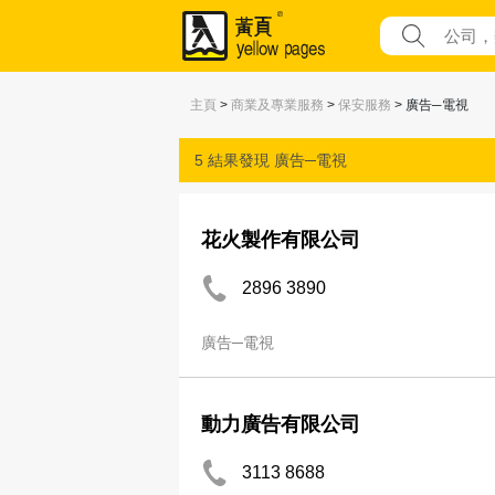
主頁
>
商業及專業服務
>
保安服務
> 廣告─電視
5 結果發現
廣告─電視
花火製作有限公司
2896 3890
廣告─電視
動力廣告有限公司
3113 8688