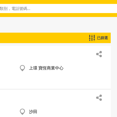
已篩選
上環 寶恆商業中心
沙田