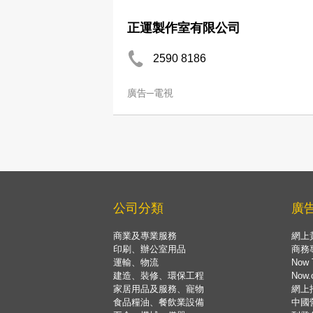
正運製作室有限公司
2590 8186
廣告─電視
公司分類
廣
商業及專業服務
網上
印刷、辦公室用品
商務
運輸、物流
Now 
建造、裝修、環保工程
Now
家居用品及服務、寵物
網上
食品糧油、餐飲業設備
中國