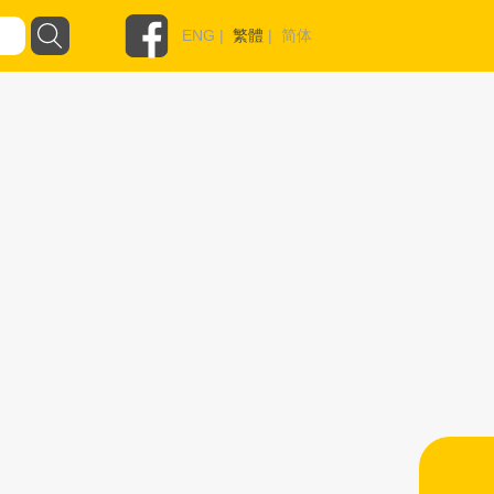
ENG
|
繁體
|
简体