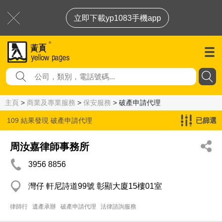
立即下載yp1083手機app
主頁
>
商業及專業服務
>
保安服務
> 破產申請代理
109 結果發現
破產申請代理
已篩選
周汝嘉律師事務所
3956 8856
灣仔 軒尼詩道99號 彰顯大廈15樓01室
律師行
遺產承辦
破產申請代理
法律諮詢服務