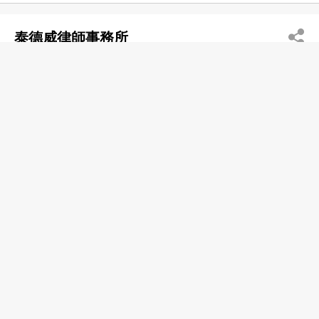
泰德威律師事務所
2573 5000
金鐘 金鐘道89號力寶中心一期17樓
2802 3553
http://www.tannerdewitt.com
法律諮詢服務
遺產承辦
破產申請代理
律師行
區兆康律師行
2530 0391
金鐘 金鐘道89號 力寶中心1座18樓1801, 1808及
1809室