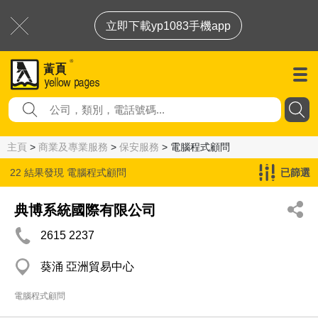
立即下載yp1083手機app
主頁
>
商業及專業服務
>
保安服務
> 電腦程式顧問
22 結果發現
電腦程式顧問
已篩選
典博系統國際有限公司
2615 2237
葵涌 亞洲貿易中心
電腦程式顧問