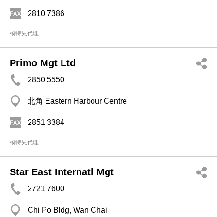
2810 7386
模特兒代理
Primo Mgt Ltd
2850 5550
北角 Eastern Harbour Centre
2851 3384
模特兒代理
Star East Internatl Mgt
2721 7600
Chi Po Bldg, Wan Chai