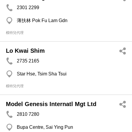
2301 2299
薄扶林 Pok Fu Lam Gdn
模特兒代理
Lo Kwai Shim
2735 2165
Star Hse, Tsim Sha Tsui
模特兒代理
Model Genesis Internatl Mgt Ltd
2810 7280
Bupa Centre, Sai Ying Pun