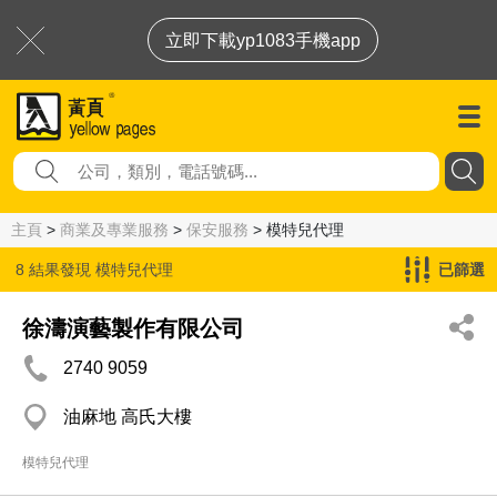
立即下載yp1083手機app
主頁
>
商業及專業服務
>
保安服務
> 模特兒代理
8 結果發現
模特兒代理
已篩選
徐濤演藝製作有限公司
2740 9059
油麻地 高氏大樓
模特兒代理