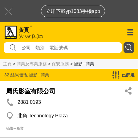
立即下載yp1083手機app
主頁
>
商業及專業服務
>
保安服務
> 攝影─商業
32 結果發現
攝影─商業
已篩選
周氏影室有限公司
2881 0193
北角 Technology Plaza
攝影─商業