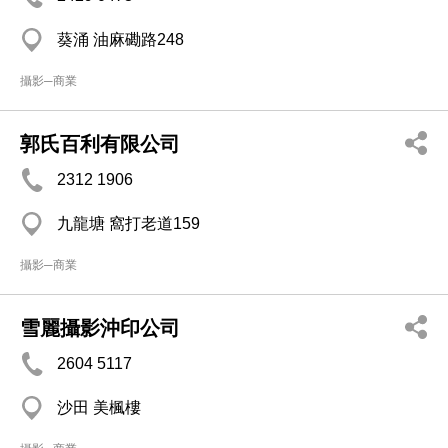
葵涌 油麻磡路248
攝影─商業
郭氏百利有限公司
2312 1906
九龍塘 窩打老道159
攝影─商業
雪麗攝影沖印公司
2604 5117
沙田 美楓樓