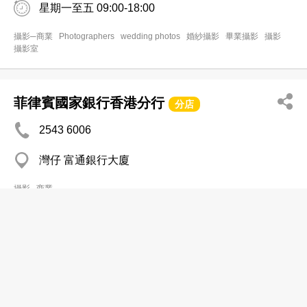
星期一至五 09:00-18:00
攝影─商業
Photographers
wedding photos
婚紗攝影
畢業攝影
攝影
攝影室
菲律賓國家銀行香港分行
分店
2543 6006
灣仔 富通銀行大廈
攝影─商業
進念攝影
2893 7361
灣仔 仁誠大廈