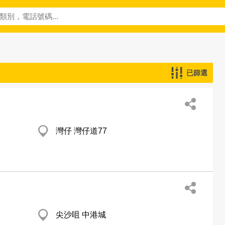
已篩選
灣仔 灣仔道77
尖沙咀 中港城