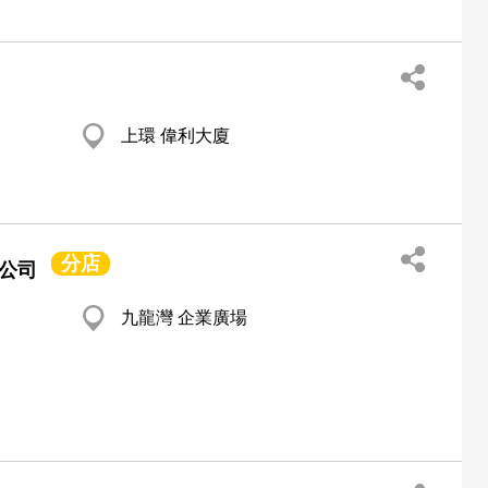
上環 偉利大廈
分店
限公司
九龍灣 企業廣場