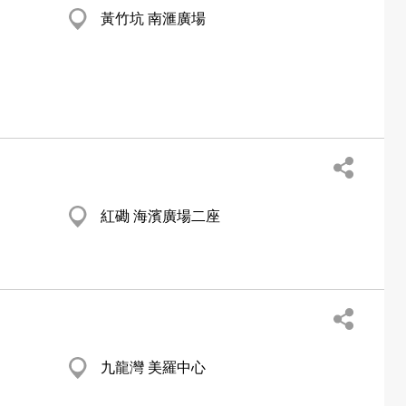
黃竹坑 南滙廣場
紅磡 海濱廣場二座
九龍灣 美羅中心