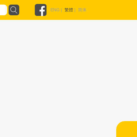
ENG
|
繁體
|
简体