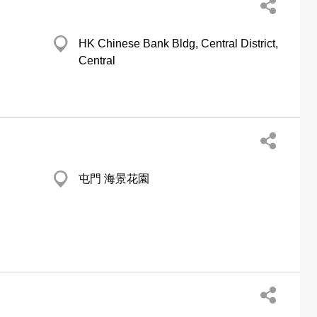
d
HK Chinese Bank Bldg, Central District,
Central
屯門 海景花園