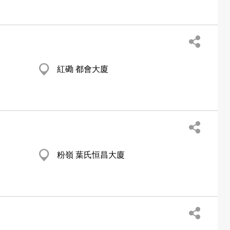
紅磡 都會大廈
粉嶺 葉氏恒昌大廈