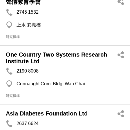
聲情教育學會
2745 1532
上水 彩湖樓
研究機構
One Country Two Systems Research
Institute Ltd
2190 8008
Connaught Coml Bldg, Wan Chai
研究機構
Asia Diabetes Foundation Ltd
2637 6624