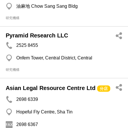
油麻地 Chow Sang Sang Bldg
研究機構
Pyramid Research LLC
2525 8455
Onfem Tower, Central District, Central
研究機構
Asian Legal Resource Centre Ltd
分店
2698 6339
Hopeful Fty Centre, Sha Tin
2698 6367