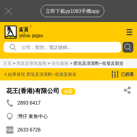
立即下載yp1083手機app
主頁
>
商業及專業服務
>
保安服務
> 肥皂及清潔劑─批發及製造
4 結果發現
肥皂及清潔劑─批發及製造
已篩選
花王(香港)有限公司
分店
2893 6417
灣仔 東角中心
2633 6726