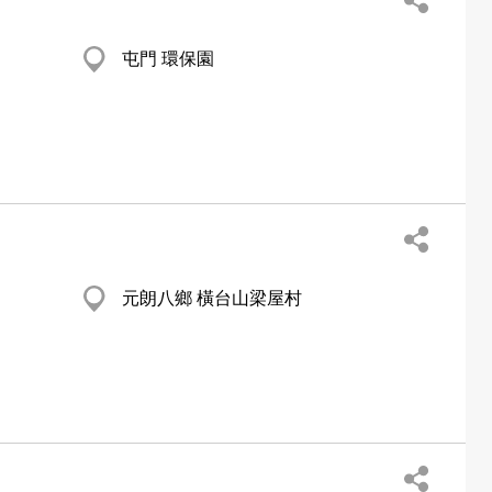
屯門 環保園
元朗八鄉 橫台山梁屋村