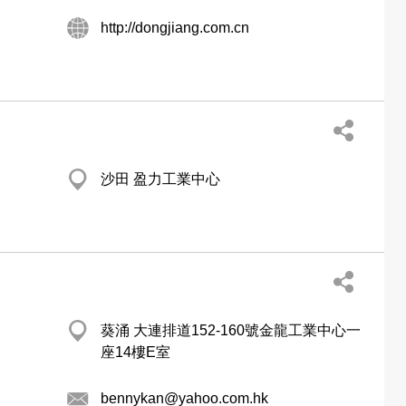
http://dongjiang.com.cn
沙田 盈力工業中心
葵涌 大連排道152-160號金龍工業中心一
座14樓E室
bennykan@yahoo.com.hk