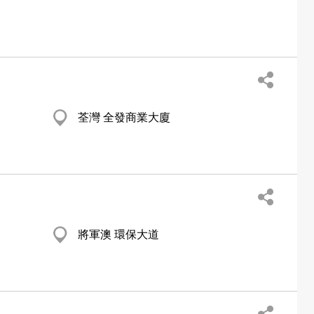
荃灣 全發商業大廈
將軍澳 環保大道