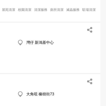
屋苑清潔
校園清潔
清潔服務
廁所清潔
滅蟲服務
駐場清潔
灣仔 新鴻基中心
大角咀 橡樹街73