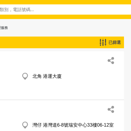
理服務
已篩選
北角 港運大廈
灣仔 港灣道6-8號瑞安中心33樓06-12室