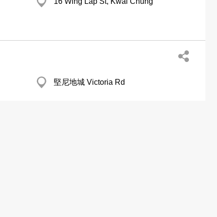
16 Wing Lap St, Kwai Chung
堅尼地城 Victoria Rd
分店
K) Ltd
鰂魚涌 979 King's Rd