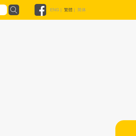
ENG
|
繁體
|
简体