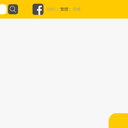
ENG
|
繁體
|
简体