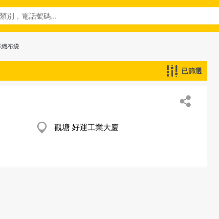
不織布袋
已篩選
觀塘 好運工業大廈