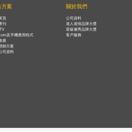
告方案
關於我們
黃頁
公司資料
專刊
港人港情品牌大獎
TV
星級優秀品牌大獎
.com及手機應用程式
客戶服務
推廣
營銷方案
公司資料