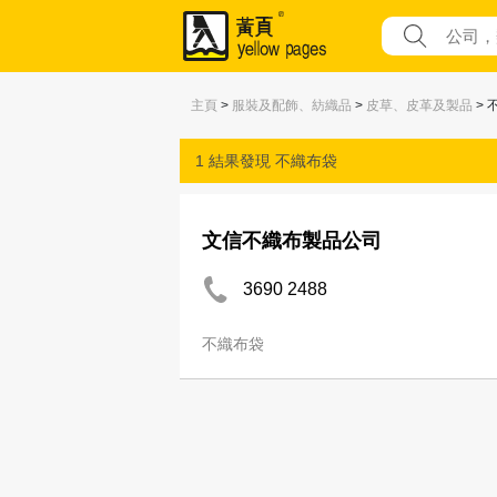
主頁
>
服裝及配飾、紡織品
>
皮草、皮革及製品
> 
1 結果發現
不織布袋
文信不織布製品公司
3690 2488
不織布袋