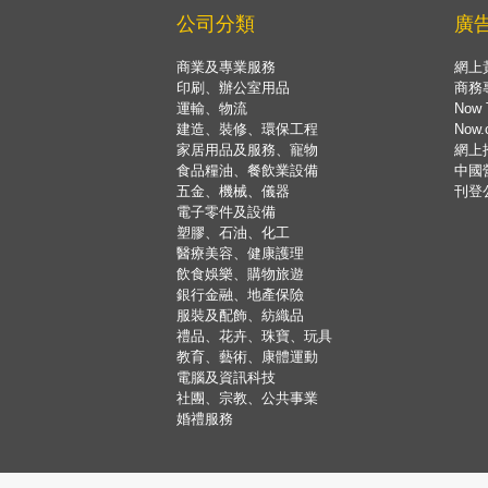
公司分類
廣
商業及專業服務
網上
印刷、辦公室用品
商務
運輸、物流
Now 
建造、裝修、環保工程
Now
家居用品及服務、寵物
網上
食品糧油、餐飲業設備
中國
五金、機械、儀器
刊登
電子零件及設備
塑膠、石油、化工
醫療美容、健康護理
飲食娛樂、購物旅遊
銀行金融、地產保險
服裝及配飾、紡織品
禮品、花卉、珠寶、玩具
教育、藝術、康體運動
電腦及資訊科技
社團、宗教、公共事業
婚禮服務