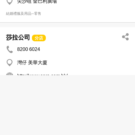
尖沙咀 金巴利廣場
結婚禮服及用品─零售
莎拉公司
分店
8200 6024
灣仔 美華大廈
http://www.sara.com.hk/
結婚禮服及用品─零售
華麗邂逅
2722 0033
九龍灣 美羅中心