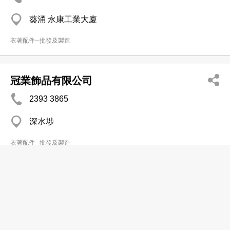
葵涌 永康工業大廈
衣著配件─批發及製造
冠業飾品有限公司
2393 3865
深水埗
衣著配件─批發及製造
威信繩(國際)有限公司
2322 8888
長沙灣 長沙灣道883號億利工業中心5字樓501-509室