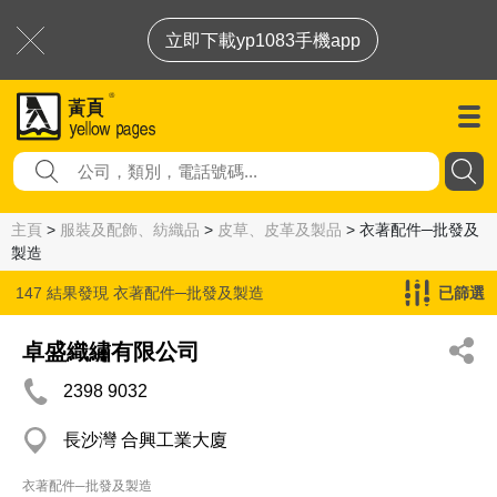
立即下載yp1083手機app
主頁
>
服裝及配飾、紡織品
>
皮草、皮革及製品
> 衣著配件─批發及
製造
147 結果發現
衣著配件─批發及製造
已篩選
卓盛織繡有限公司
2398 9032
長沙灣 合興工業大廈
衣著配件─批發及製造