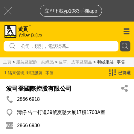
立即下載yp1083手機app
主頁
>
服裝及配飾、紡織品
>
皮草、皮革及製品
> 羽絨服裝─零售
1 結果發現
羽絨服裝─零售
已篩選
波司登國際控股有限公司
2866 6918
灣仔 告士打道39號夏愨大厦17樓1703A室
2866 6930