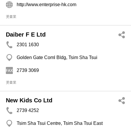
http://www.enterprise-hk.com
燙畫業
Daiber F E Ltd
2301 1630
Golden Gate Coml Bldg, Tsim Sha Tsui
2739 3069
燙畫業
New Kids Co Ltd
2739 4252
Tsim Sha Tsui Centre, Tsim Sha Tsui East