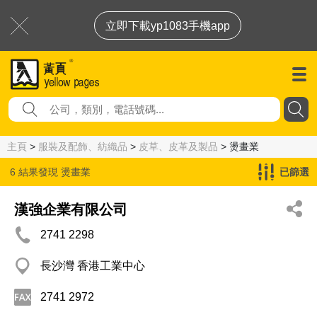
立即下載yp1083手機app
主頁
>
服裝及配飾、紡織品
>
皮草、皮革及製品
> 燙畫業
6 結果發現
燙畫業
已篩選
漢強企業有限公司
2741 2298
長沙灣 香港工業中心
2741 2972