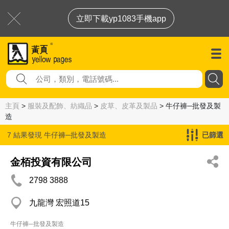
立即下載yp1083手機app
主頁
>
服裝及配飾、紡織品
>
皮草、皮革及製品
> 牛仔褲─批發及製
造
7 結果發現
牛仔褲─批發及製造
已篩選
金栢投資有限公司
2798 3888
九龍灣 宏照道15
牛仔褲─批發及製造