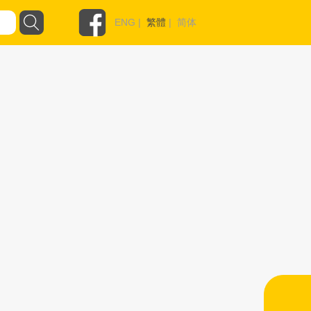
ENG
|
繁體
|
简体