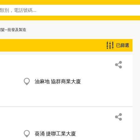
假髮─批發及製造
已篩選
油麻地 協群商業大廈
葵涌 捷聯工業大廈