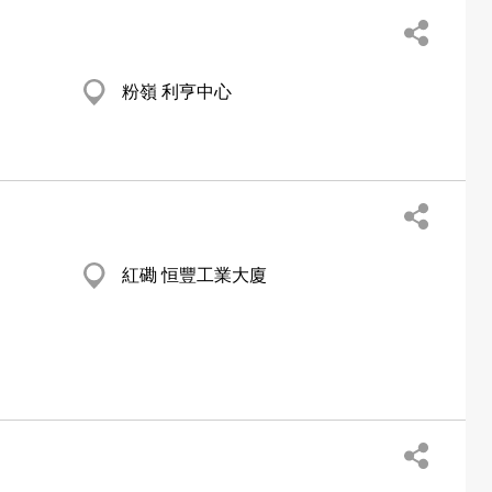
粉嶺 利亨中心
紅磡 恒豐工業大廈