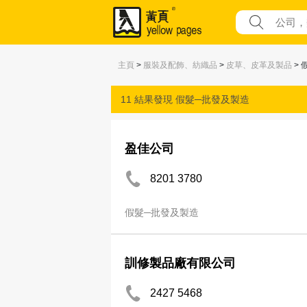
主頁
>
服裝及配飾、紡織品
>
皮草、皮革及製品
> 
11 結果發現
假髮─批發及製造
盈佳公司
8201 3780
假髮─批發及製造
訓修製品廠有限公司
2427 5468