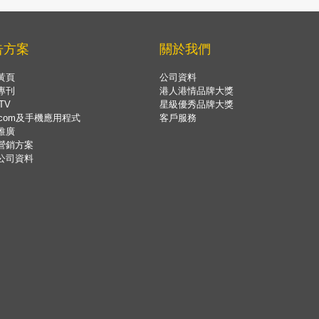
告方案
關於我們
黃頁
公司資料
專刊
港人港情品牌大獎
TV
星級優秀品牌大獎
.com及手機應用程式
客戶服務
推廣
營銷方案
公司資料