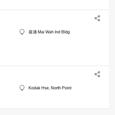
葵涌 Mai Wah Ind Bldg
Kodak Hse, North Point