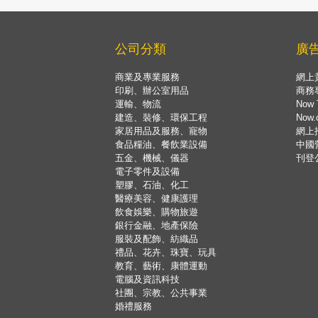
公司分類
廣
商業及專業服務
網上
印刷、辦公室用品
商務
運輸、物流
Now 
建造、裝修、環保工程
Now
家居用品及服務、寵物
網上
食品糧油、餐飲業設備
中國
五金、機械、儀器
刊登
電子零件及設備
塑膠、石油、化工
醫療美容、健康護理
飲食娛樂、購物旅遊
銀行金融、地產保險
服裝及配飾、紡織品
禮品、花卉、珠寶、玩具
教育、藝術、康體運動
電腦及資訊科技
社團、宗教、公共事業
婚禮服務