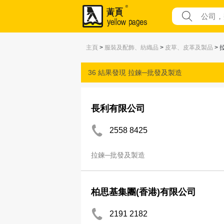
主頁
>
服裝及配飾、紡織品
>
皮草、皮革及製品
> 
36 結果發現
拉鍊─批發及製造
長利有限公司
2558 8425
拉鍊─批發及製造
柏思基集團(香港)有限公司
2191 2182