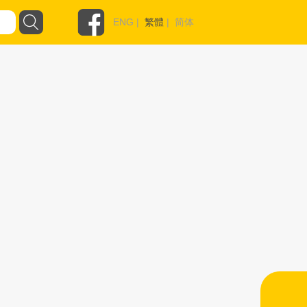
ENG
|
繁體
|
简体