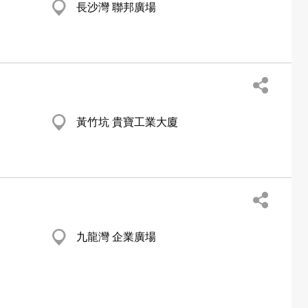
長沙灣 聯邦廣場
黃竹坑 貴寶工業大廈
九龍灣 企業廣場