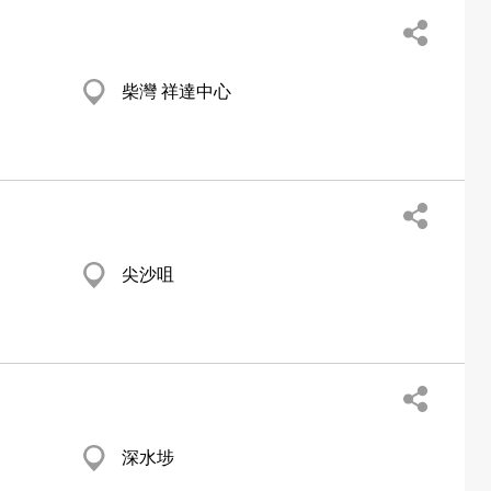
柴灣 祥達中心
尖沙咀
深水埗