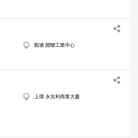
觀塘 開聯工業中心
上環 永吉利商業大廈