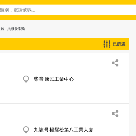
拉鍊─批發及製造
已篩選
柴灣 康民工業中心
九龍灣 楊耀松第八工業大廈