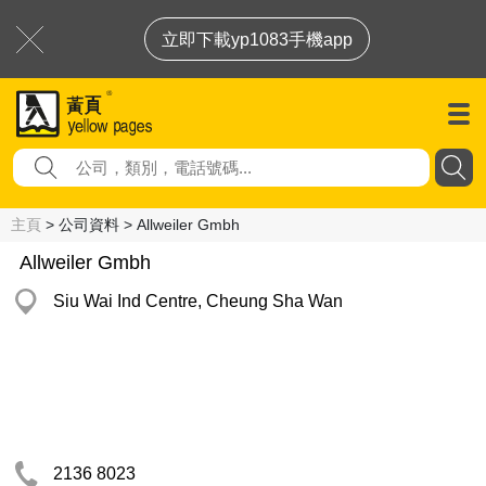
立即下載yp1083手機app
主頁
> 公司資料 > Allweiler Gmbh
Allweiler Gmbh
Siu Wai Ind Centre, Cheung Sha Wan
2136 8023