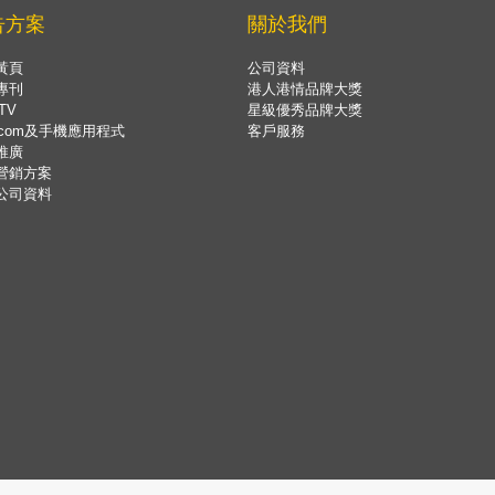
告方案
關於我們
黃頁
公司資料
專刊
港人港情品牌大獎
TV
星級優秀品牌大獎
.com及手機應用程式
客戶服務
推廣
營銷方案
公司資料