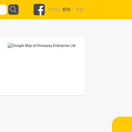
ENG
|
繁體
|
简体