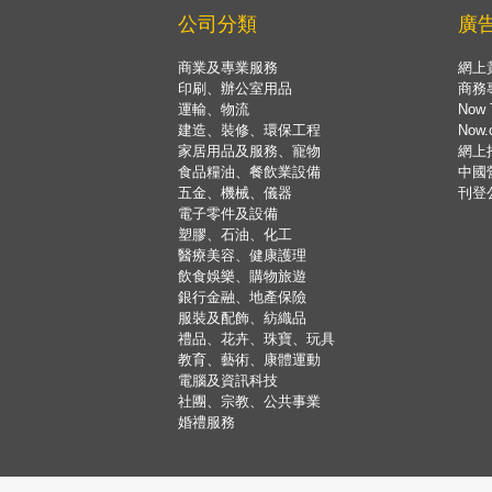
公司分類
廣
商業及專業服務
網上
印刷、辦公室用品
商務
運輸、物流
Now 
建造、裝修、環保工程
Now
家居用品及服務、寵物
網上
食品糧油、餐飲業設備
中國
五金、機械、儀器
刊登
電子零件及設備
塑膠、石油、化工
醫療美容、健康護理
飲食娛樂、購物旅遊
銀行金融、地產保險
服裝及配飾、紡織品
禮品、花卉、珠寶、玩具
教育、藝術、康體運動
電腦及資訊科技
社團、宗教、公共事業
婚禮服務