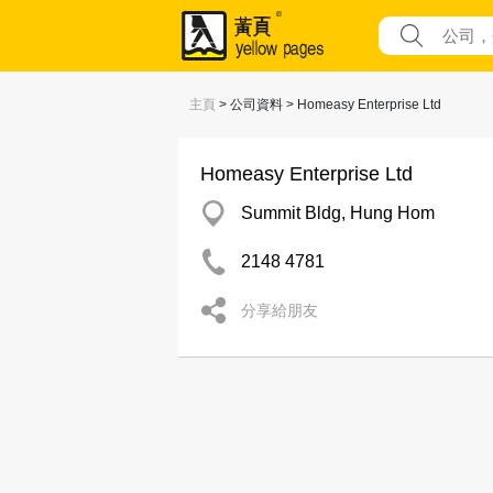
主頁
> 公司資料 > Homeasy Enterprise Ltd
Homeasy Enterprise Ltd
Summit Bldg, Hung Hom
2148 4781
分享給朋友