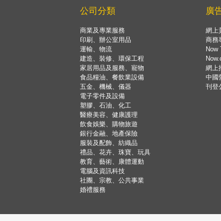
公司分類
廣
商業及專業服務
網上
印刷、辦公室用品
商務
運輸、物流
Now 
建造、裝修、環保工程
Now
家居用品及服務、寵物
網上
食品糧油、餐飲業設備
中國
五金、機械、儀器
刊登
電子零件及設備
塑膠、石油、化工
醫療美容、健康護理
飲食娛樂、購物旅遊
銀行金融、地產保險
服裝及配飾、紡織品
禮品、花卉、珠寶、玩具
教育、藝術、康體運動
電腦及資訊科技
社團、宗教、公共事業
婚禮服務