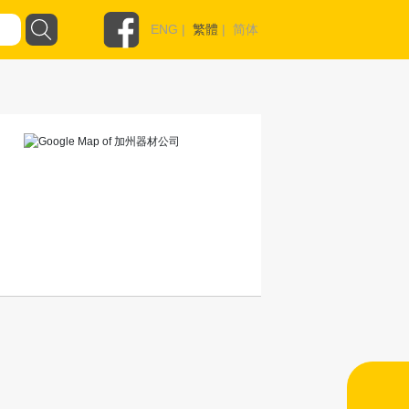
ENG
|
繁體
|
简体