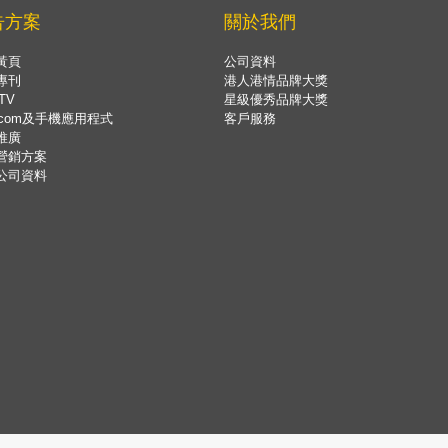
告方案
關於我們
黃頁
公司資料
專刊
港人港情品牌大獎
TV
星級優秀品牌大獎
.com及手機應用程式
客戶服務
推廣
營銷方案
公司資料