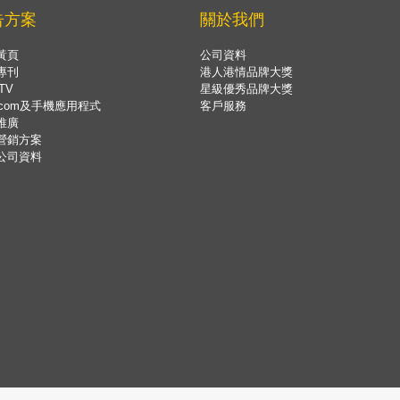
告方案
關於我們
黃頁
公司資料
專刊
港人港情品牌大獎
TV
星級優秀品牌大獎
.com及手機應用程式
客戶服務
推廣
營銷方案
公司資料