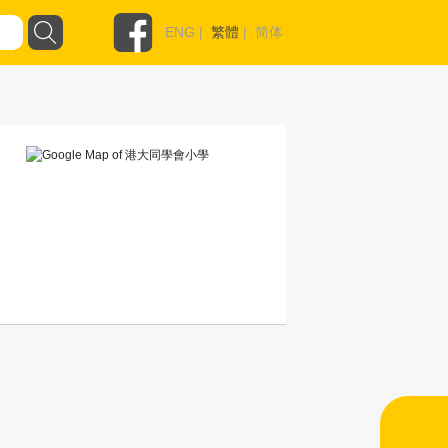
ENG
|
繁體
|
简体