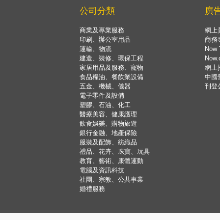
公司分類
廣
商業及專業服務
網上
印刷、辦公室用品
商務
運輸、物流
Now 
建造、裝修、環保工程
Now
家居用品及服務、寵物
網上
食品糧油、餐飲業設備
中國
五金、機械、儀器
刊登
電子零件及設備
塑膠、石油、化工
醫療美容、健康護理
飲食娛樂、購物旅遊
銀行金融、地產保險
服裝及配飾、紡織品
禮品、花卉、珠寶、玩具
教育、藝術、康體運動
電腦及資訊科技
社團、宗教、公共事業
婚禮服務