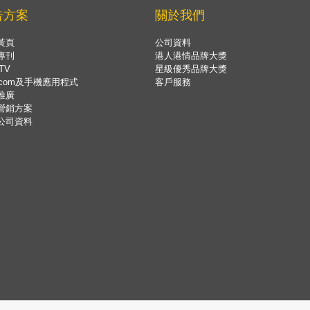
告方案
關於我們
黃頁
公司資料
專刊
港人港情品牌大獎
TV
星級優秀品牌大獎
.com及手機應用程式
客戶服務
推廣
營銷方案
公司資料