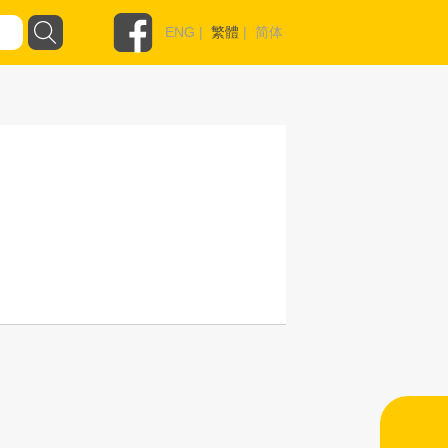
ENG
|
繁體
|
简体