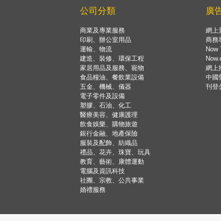
公司分類
廣
商業及專業服務
網上
印刷、辦公室用品
商務
運輸、物流
Now 
建造、裝修、環保工程
Now
家居用品及服務、寵物
網上
食品糧油、餐飲業設備
中國
五金、機械、儀器
刊登
電子零件及設備
塑膠、石油、化工
醫療美容、健康護理
飲食娛樂、購物旅遊
銀行金融、地產保險
服裝及配飾、紡織品
禮品、花卉、珠寶、玩具
教育、藝術、康體運動
電腦及資訊科技
社團、宗教、公共事業
婚禮服務