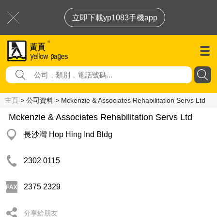
立即下載yp1083手機app
主頁
> 公司資料 > Mckenzie & Associates Rehabilitation Servs Ltd
Mckenzie & Associates Rehabilitation Servs Ltd
長沙灣 Hop Hing Ind Bldg
2302 0115
2375 2329
分享給朋友