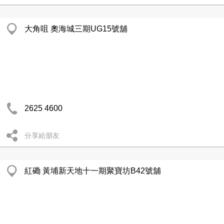
大角咀 奧海城三期UG15號舖
2625 4600
分享給朋友
紅磡 黃埔新天地十一期聚寶坊B42號舖