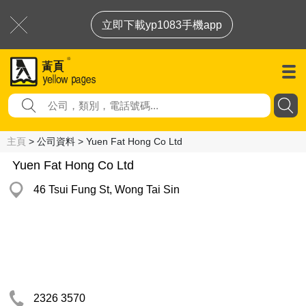
立即下載yp1083手機app
主頁
> 公司資料 > Yuen Fat Hong Co Ltd
Yuen Fat Hong Co Ltd
46 Tsui Fung St, Wong Tai Sin
2326 3570