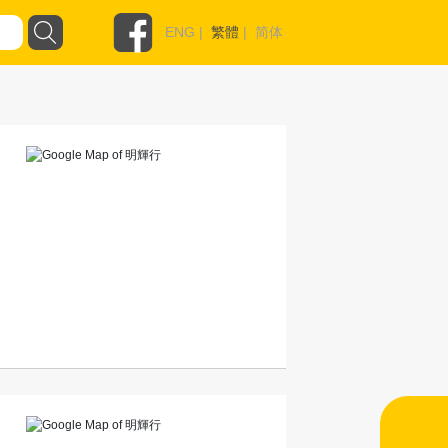
ENG
|
繁體
|
简体