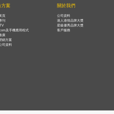
告方案
關於我們
黃頁
公司資料
專刊
港人港情品牌大獎
TV
星級優秀品牌大獎
.com及手機應用程式
客戶服務
推廣
營銷方案
公司資料