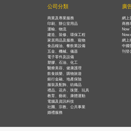
公司分類
廣
商業及專業服務
網上
印刷、辦公室用品
商務
運輸、物流
Now 
建造、裝修、環保工程
Now
家居用品及服務、寵物
網上
食品糧油、餐飲業設備
中國
五金、機械、儀器
刊登
電子零件及設備
塑膠、石油、化工
醫療美容、健康護理
飲食娛樂、購物旅遊
銀行金融、地產保險
服裝及配飾、紡織品
禮品、花卉、珠寶、玩具
教育、藝術、康體運動
電腦及資訊科技
社團、宗教、公共事業
婚禮服務