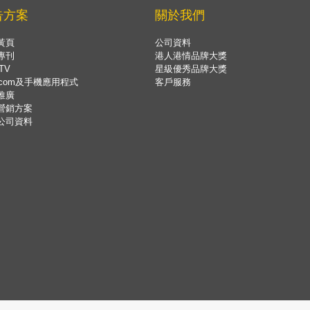
告方案
關於我們
黃頁
公司資料
專刊
港人港情品牌大獎
TV
星級優秀品牌大獎
.com及手機應用程式
客戶服務
推廣
營銷方案
公司資料