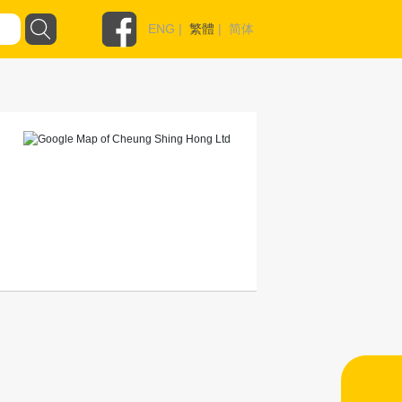
ENG
|
繁體
|
简体