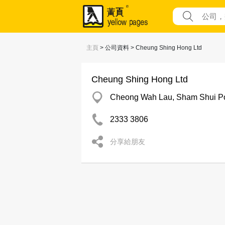
主頁
> 公司資料 > Cheung Shing Hong Ltd
Cheung Shing Hong Ltd
Cheong Wah Lau, Sham Shui P
2333 3806
分享給朋友