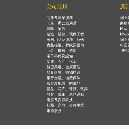
公司分類
廣
商業及專業服務
網上
印刷、辦公室用品
商務
運輸、物流
Now 
建造、裝修、環保工程
Now
家居用品及服務、寵物
網上
食品糧油、餐飲業設備
中國
五金、機械、儀器
刊登
電子零件及設備
塑膠、石油、化工
醫療美容、健康護理
飲食娛樂、購物旅遊
銀行金融、地產保險
服裝及配飾、紡織品
禮品、花卉、珠寶、玩具
教育、藝術、康體運動
電腦及資訊科技
社團、宗教、公共事業
婚禮服務