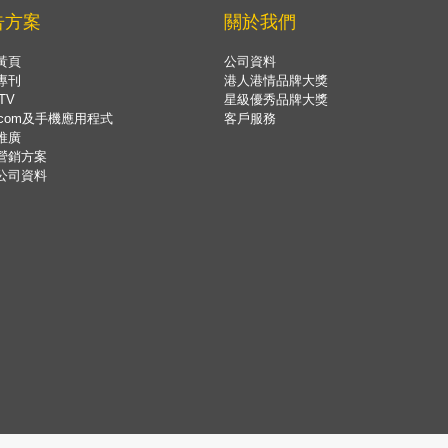
告方案
關於我們
黃頁
公司資料
專刊
港人港情品牌大獎
TV
星級優秀品牌大獎
.com及手機應用程式
客戶服務
推廣
營銷方案
公司資料