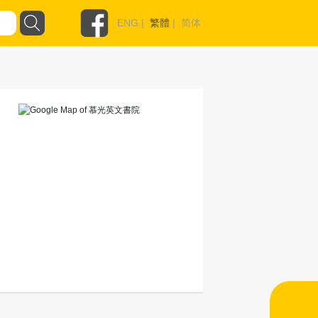
ENG
|
繁體
|
简体