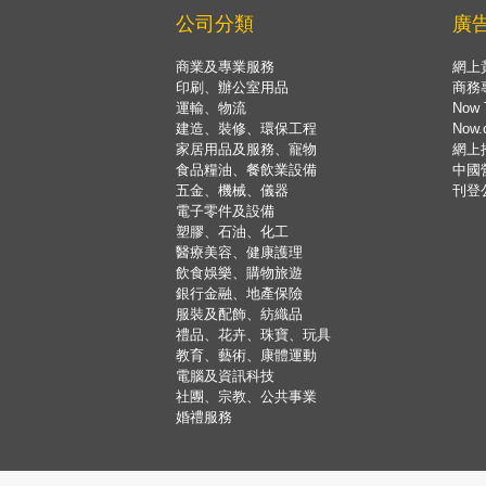
公司分類
廣
商業及專業服務
網上
印刷、辦公室用品
商務
運輸、物流
Now 
建造、裝修、環保工程
Now
家居用品及服務、寵物
網上
食品糧油、餐飲業設備
中國
五金、機械、儀器
刊登
電子零件及設備
塑膠、石油、化工
醫療美容、健康護理
飲食娛樂、購物旅遊
銀行金融、地產保險
服裝及配飾、紡織品
禮品、花卉、珠寶、玩具
教育、藝術、康體運動
電腦及資訊科技
社團、宗教、公共事業
婚禮服務