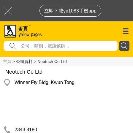
立即下載yp1083手機app
主頁
> 公司資料 > Neotech Co Ltd
Neotech Co Ltd
Winner Fty Bldg, Kwun Tong
2343 8180