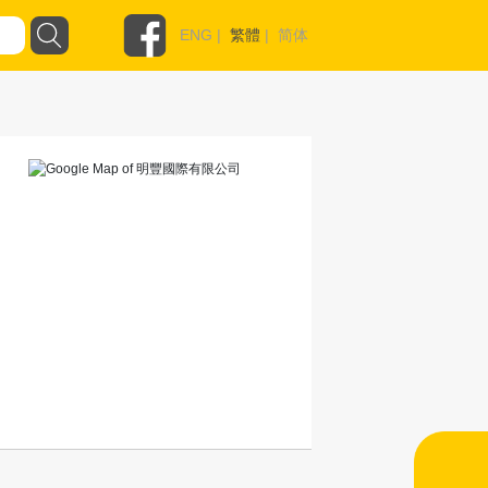
ENG
|
繁體
|
简体