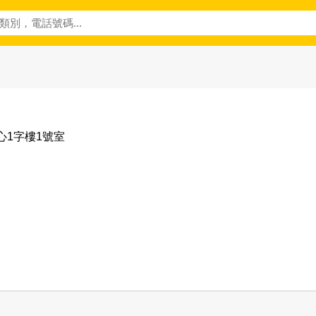
心1字樓1號室