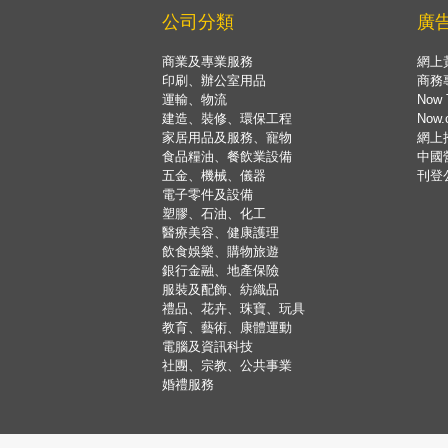
公司分類
廣
商業及專業服務
網上
印刷、辦公室用品
商務
運輸、物流
Now 
建造、裝修、環保工程
Now
家居用品及服務、寵物
網上
食品糧油、餐飲業設備
中國
五金、機械、儀器
刊登
電子零件及設備
塑膠、石油、化工
醫療美容、健康護理
飲食娛樂、購物旅遊
銀行金融、地產保險
服裝及配飾、紡織品
禮品、花卉、珠寶、玩具
教育、藝術、康體運動
電腦及資訊科技
社團、宗教、公共事業
婚禮服務