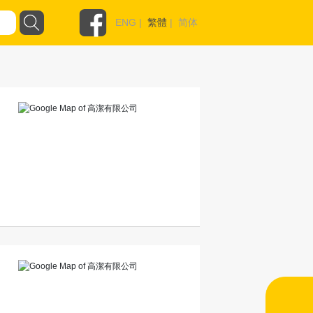
ENG
|
繁體
|
简体