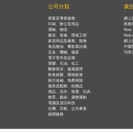
公司分類
廣
商業及專業服務
網上
印刷、辦公室用品
商務
運輸、物流
Now 
建造、裝修、環保工程
Now
家居用品及服務、寵物
網上
食品糧油、餐飲業設備
中國
五金、機械、儀器
刊登
電子零件及設備
塑膠、石油、化工
醫療美容、健康護理
飲食娛樂、購物旅遊
銀行金融、地產保險
服裝及配飾、紡織品
禮品、花卉、珠寶、玩具
教育、藝術、康體運動
電腦及資訊科技
社團、宗教、公共事業
婚禮服務