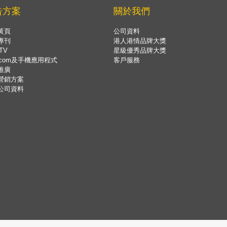
告方案
關於我們
黃頁
公司資料
專刊
港人港情品牌大獎
TV
星級優秀品牌大獎
.com及手機應用程式
客戶服務
推廣
營銷方案
公司資料