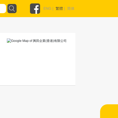
ENG
|
繁體
|
简体