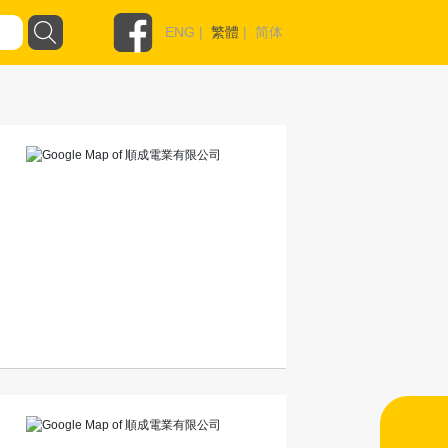
ENG
|
繁體
|
简体