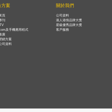
告方案
關於我們
黃頁
公司資料
專刊
港人港情品牌大獎
TV
星級優秀品牌大獎
.com及手機應用程式
客戶服務
推廣
營銷方案
公司資料