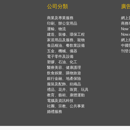
公司分類
廣
商業及專業服務
網上
印刷、辦公室用品
商務
運輸、物流
Now 
建造、裝修、環保工程
Now
家居用品及服務、寵物
網上
食品糧油、餐飲業設備
中國
五金、機械、儀器
刊登
電子零件及設備
塑膠、石油、化工
醫療美容、健康護理
飲食娛樂、購物旅遊
銀行金融、地產保險
服裝及配飾、紡織品
禮品、花卉、珠寶、玩具
教育、藝術、康體運動
電腦及資訊科技
社團、宗教、公共事業
婚禮服務