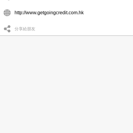
http://www.getgoingcredit.com.hk
分享給朋友