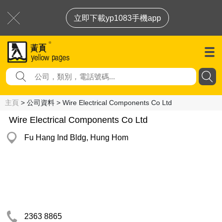
立即下載yp1083手機app
主頁
> 公司資料 > Wire Electrical Components Co Ltd
Wire Electrical Components Co Ltd
Fu Hang Ind Bldg, Hung Hom
2363 8865