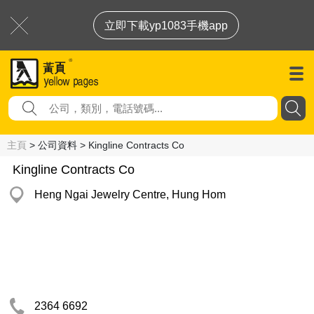
立即下載yp1083手機app
主頁
> 公司資料 > Kingline Contracts Co
Kingline Contracts Co
Heng Ngai Jewelry Centre, Hung Hom
2364 6692