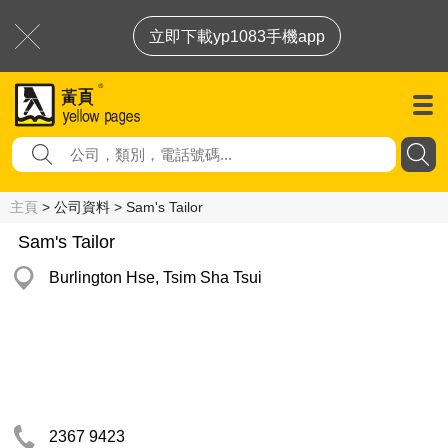
立即下載yp1083手機app
主頁
> 公司資料 > Sam's Tailor
Sam's Tailor
Burlington Hse, Tsim Sha Tsui
2367 9423