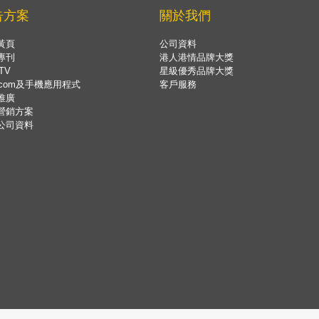
告方案
關於我們
黃頁
公司資料
專刊
港人港情品牌大獎
TV
星級優秀品牌大獎
.com及手機應用程式
客戶服務
推廣
營銷方案
公司資料