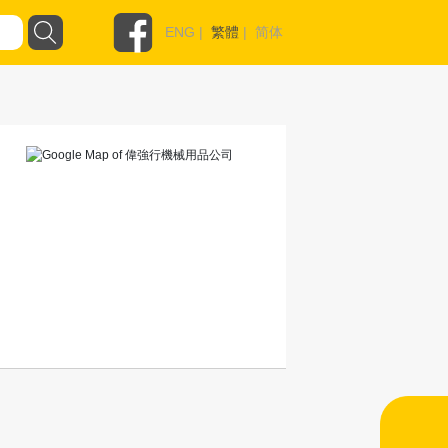
ENG
|
繁體
|
简体