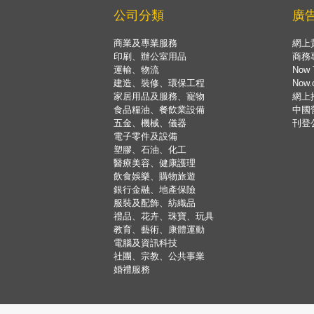
公司分類
廣
商業及專業服務
網上
印刷、辦公室用品
商務
運輸、物流
Now 
建造、裝修、環保工程
Now
家居用品及服務、寵物
網上
食品糧油、餐飲業設備
中國
五金、機械、儀器
刊登
電子零件及設備
塑膠、石油、化工
醫療美容、健康護理
飲食娛樂、購物旅遊
銀行金融、地產保險
服裝及配飾、紡織品
禮品、花卉、珠寶、玩具
教育、藝術、康體運動
電腦及資訊科技
社團、宗教、公共事業
婚禮服務