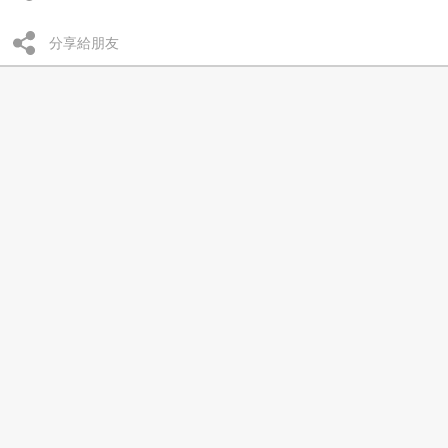
分享給朋友