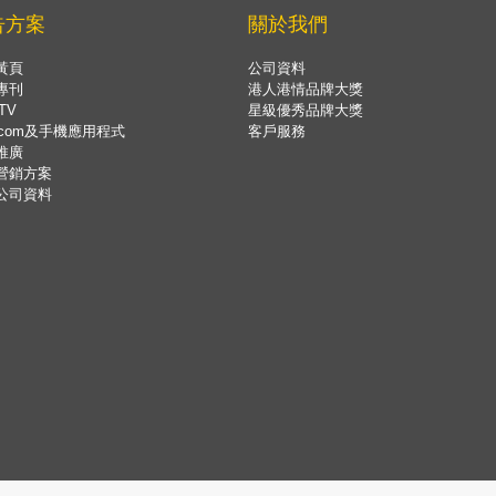
告方案
關於我們
黃頁
公司資料
專刊
港人港情品牌大獎
TV
星級優秀品牌大獎
.com及手機應用程式
客戶服務
推廣
營銷方案
公司資料