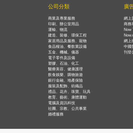
公司分類
廣
商業及專業服務
網上
印刷、辦公室用品
商務
運輸、物流
Now 
建造、裝修、環保工程
Now
家居用品及服務、寵物
網上
食品糧油、餐飲業設備
中國
五金、機械、儀器
刊登
電子零件及設備
塑膠、石油、化工
醫療美容、健康護理
飲食娛樂、購物旅遊
銀行金融、地產保險
服裝及配飾、紡織品
禮品、花卉、珠寶、玩具
教育、藝術、康體運動
電腦及資訊科技
社團、宗教、公共事業
婚禮服務