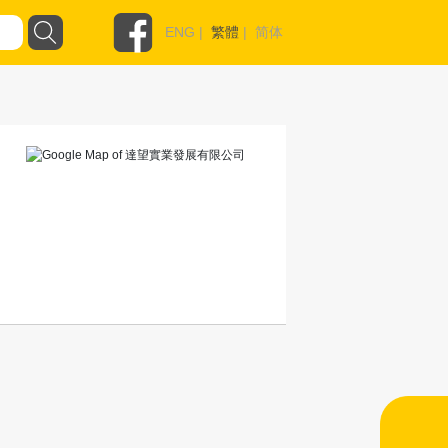
ENG
|
繁體
|
简体