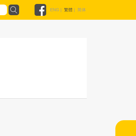
ENG
|
繁體
|
简体