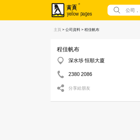
主頁
> 公司資料 > 程佳帆布
程佳帆布
深水埗 恒順大廈
2380 2086
分享給朋友