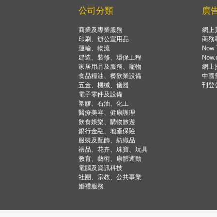
公司分類
廣
商業及專業服務
網上
印刷、辦公室用品
商務
運輸、物流
Now 
建造、裝修、環保工程
Now
家居用品及服務、寵物
網上
食品糧油、餐飲業設備
中國
五金、機械、儀器
刊登
電子零件及設備
塑膠、石油、化工
醫療美容、健康護理
飲食娛樂、購物旅遊
銀行金融、地產保險
服裝及配飾、紡織品
禮品、花卉、珠寶、玩具
教育、藝術、康體運動
電腦及資訊科技
社團、宗教、公共事業
婚禮服務