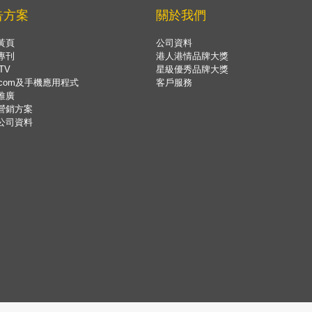
告方案
關於我們
黃頁
公司資料
專刊
港人港情品牌大獎
TV
星級優秀品牌大獎
.com及手機應用程式
客戶服務
推廣
營銷方案
公司資料